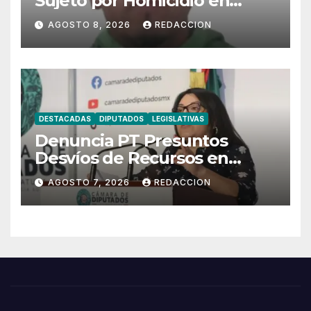
Sujeto por Homicidio en
Tecámac
AGOSTO 8, 2026
REDACCION
DESTACADAS
DIPUTADOS
LEGISLATIVAS
Denuncia PT Presuntos
Desvíos de Recursos en
Municipios de Oaxaca
AGOSTO 7, 2026
REDACCION