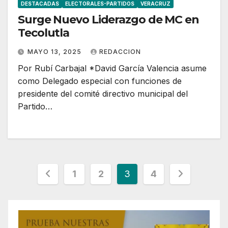
DESTACADAS
ELECTORALES-PARTIDOS
VERACRUZ
Surge Nuevo Liderazgo de MC en
Tecolutla
MAYO 13, 2025
REDACCION
Por Rubí Carbajal *David García Valencia asume
como Delegado especial con funciones de
presidente del comité directivo municipal del
Partido…
Paginación
1
2
3
4
de
entradas