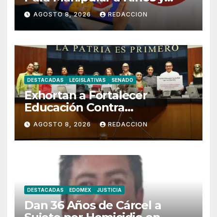
Adolescentes
AGOSTO 8, 2026
REDACCION
DESTACADAS
LEGISLATIVAS
SENADO
Exhortan a Fortalecer
Educación Contra
Discriminación y Discurso de
AGOSTO 8, 2026
REDACCION
Odio
DESTACADAS
EDOMEX
JUSTICIA
Dan 36 Años de Cárcel a