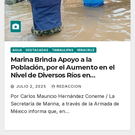
AGUA
DESTACADAS
TAMAULIPAS
VERACRUZ
Marina Brinda Apoyo a la
Población, por el Aumento en el
Nivel de Diversos Ríos en
Tamaulipas y Veracruz, tras el Paso
JULIO 2, 2025
REDACCION
de la Tormenta “Barry”
Por Carlos Mauricio Hernández Coneme / La
Secretaría de Marina, a través de la Armada de
México informa que, en…