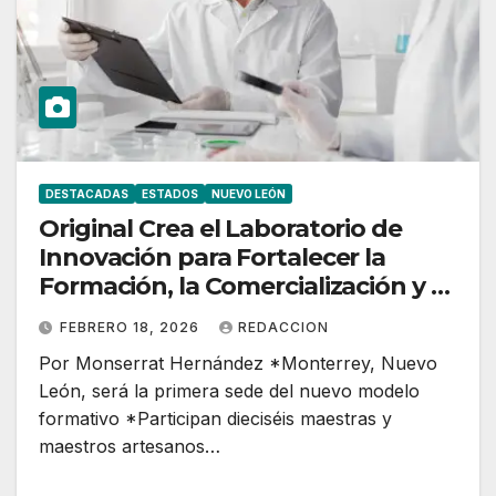
DESTACADAS
ESTADOS
NUEVO LEÓN
Original Crea el Laboratorio de
Innovación para Fortalecer la
Formación, la Comercialización y el
Desarrollo Artesanal
FEBRERO 18, 2026
REDACCION
Por Monserrat Hernández *Monterrey, Nuevo
León, será la primera sede del nuevo modelo
formativo *Participan dieciséis maestras y
maestros artesanos…