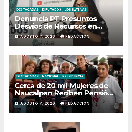
DESTACADAS
DIPUTADOS
LEGISLATIVAS
Denuncia PT Presuntos
Desvíos de Recursos en
Municipios de Oaxaca
AGOSTO 7, 2026
REDACCION
DESTACADAS
NACIONAL
PRESIDENCIA
Cerca de 20 mil Mujeres de
Naucalpan Reciben Pensión
Mujeres Bienestar
AGOSTO 7, 2026
REDACCION