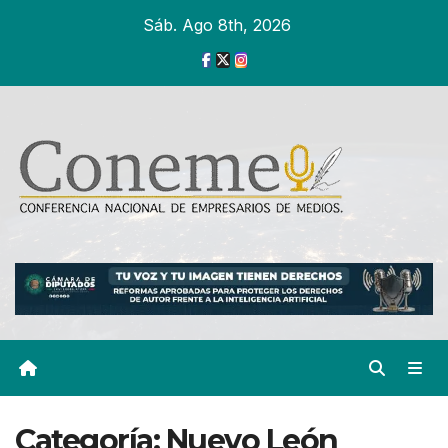
Ir
Sáb. Ago 8th, 2026
al
contenido
Categoría:
Nuevo León