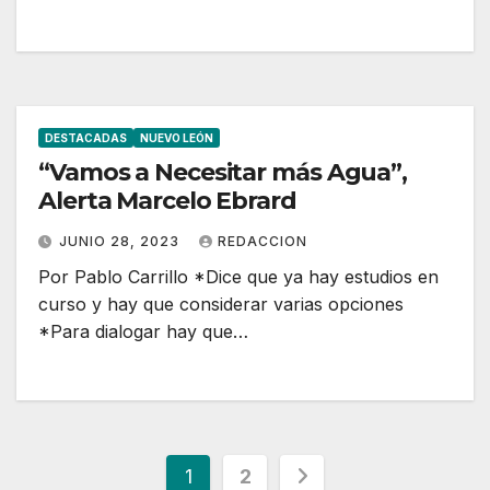
DESTACADAS
NUEVO LEÓN
“Vamos a Necesitar más Agua”,
Alerta Marcelo Ebrard
JUNIO 28, 2023
REDACCION
Por Pablo Carrillo *Dice que ya hay estudios en
curso y hay que considerar varias opciones
*Para dialogar hay que…
Paginación
1
2