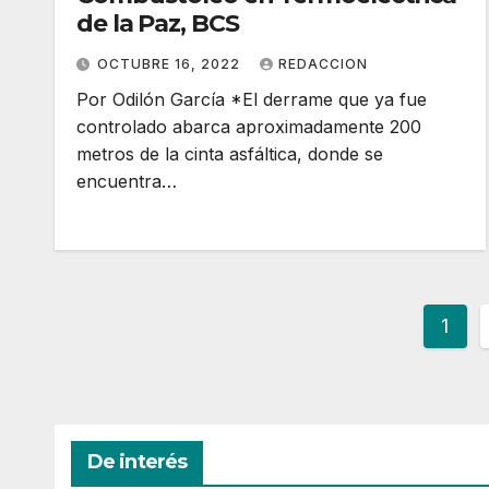
de la Paz, BCS
OCTUBRE 16, 2022
REDACCION
Por Odilón García *El derrame que ya fue
controlado abarca aproximadamente 200
metros de la cinta asfáltica, donde se
encuentra…
Pag
1
de
entr
De interés