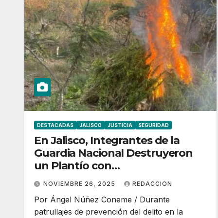
DESTACADAS
JALISCO
JUSTICIA
SEGURIDAD
En Jalisco, Integrantes de la
Guardia Nacional Destruyeron
un Plantío con
Aproximadamente 2 Mil Plantas
NOVIEMBRE 26, 2025
REDACCION
de Marihuana.
Por Ángel Núñez Coneme / Durante
patrullajes de prevención del delito en la