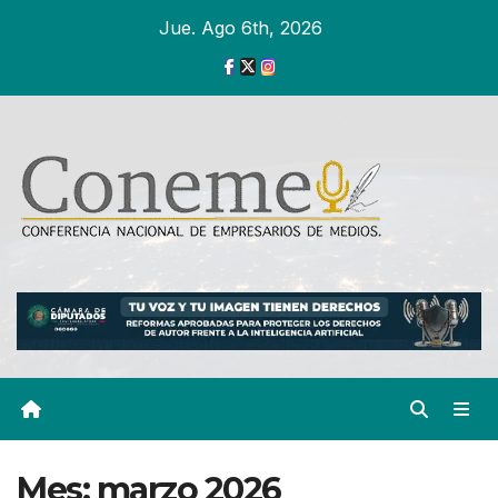
Ir
Jue. Ago 6th, 2026
al
contenido
Mes:
marzo 2026