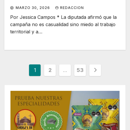
MARZO 30, 2026
REDACCION
Por Jessica Campos * La diputada afirmó que la
campaña no es casualidad sino miedo al trabajo
territorial y a…
Paginación
1
2
…
53
de
entradas