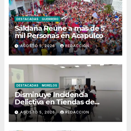
DESTACADAS
GUERRERO
Saldaña Reúne a más de 5
mil Personas en Acapulco
AGOSTO 5, 2026
REDACCION
DESTACADAS
MORELOS
Disminuye Incidencia
Delictiva en Tiendas de
Morelos
AGOSTO 5, 2026
REDACCION