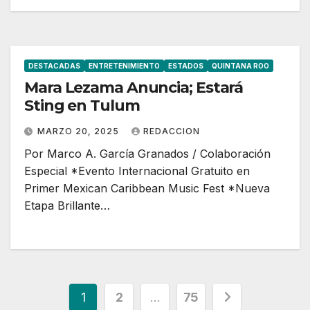
DESTACADAS
ENTRETENIMIENTO
ESTADOS
QUINTANA ROO
Mara Lezama Anuncia; Estará
Sting en Tulum
MARZO 20, 2025
REDACCION
Por Marco A. García Granados / Colaboración
Especial *Evento Internacional Gratuito en
Primer Mexican Caribbean Music Fest *Nueva
Etapa Brillante…
Paginación
1
2
…
75