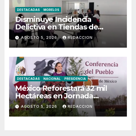
DESTACADAS
MORELOS
Disminuye Incidencia
Delictiva en Tiendas de
Morelos
AGOSTO 5, 2026
REDACCION
DESTACADAS
NACIONAL
PRESIDENCIA
México Reforestará 32 mil
Hectáreas en Jornada
Nacional Este 9 de Agosto
AGOSTO 5, 2026
REDACCION