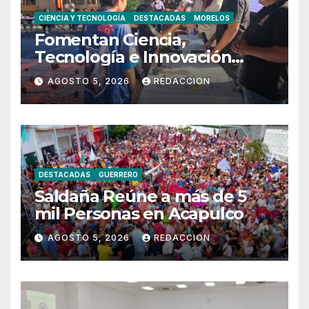
CIENCIA Y TECNOLOGÍA
DESTACADAS
MORELOS
Fomentan Ciencia,
Tecnología e Innovación
Entre Jóvenes Morelenses
AGOSTO 5, 2026
REDACCION
DESTACADAS
GUERRERO
Saldaña Reúne a más de 5
mil Personas en Acapulco
AGOSTO 5, 2026
REDACCION