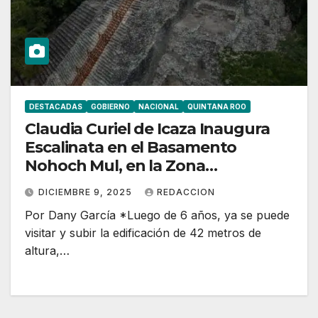
DESTACADAS
GOBIERNO
NACIONAL
QUINTANA ROO
Claudia Curiel de Icaza Inaugura
Escalinata en el Basamento
Nohoch Mul, en la Zona
Arqueológica de Cobá, Quintana
DICIEMBRE 9, 2025
REDACCION
Roo
Por Dany García *Luego de 6 años, ya se puede
visitar y subir la edificación de 42 metros de
altura,…