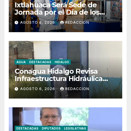
Ixtlahuaca Será Sede de
Jornada por el Día de los
Pueblos Indígenas
AGOSTO 6, 2026
REDACCION
AGUA
DESTACADAS
HIDALGO
Conagua Hidalgo Revisa
Infraestructura Hidráulica
Estratégica
AGOSTO 6, 2026
REDACCION
DESTACADAS
DIPUTADOS
LEGISLATIVAS