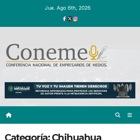
Ir
Jue. Ago 6th, 2026
al
contenido
Categoría:
Chihuahua