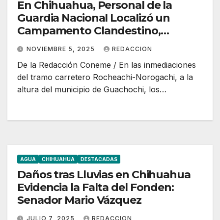
En Chihuahua, Personal de la
Guardia Nacional Localizó un
Campamento Clandestino,
Posiblemente Utilizado por la
NOVIEMBRE 5, 2025
REDACCION
Delincuencia, Donde Aseguraron
De la Redacción Coneme / En las inmediaciones
Armamento.
del tramo carretero Rocheachi-Norogachi, a la
altura del municipio de Guachochi, los…
AGUA
CHIHUAHUA
DESTACADAS
Daños tras Lluvias en Chihuahua
Evidencia la Falta del Fonden:
Senador Mario Vázquez
JULIO 7, 2025
REDACCION