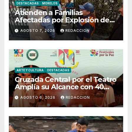
DESTACADAS
MORELOS
Atienden a Familias
Afectadas por Explosión de
gas LP en Cuernavaca
AGOSTO 7, 2026
REDACCION
ARTE Y CULTURA
DESTACADAS
Cruzada Central por el Teatro
Amplía su Alcance con 40
Días de Actividades
AGOSTO 6, 2026
REDACCION