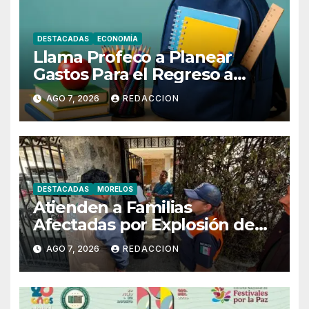
DESTACADAS
ECONOMÍA
Llama Profeco a Planear
Gastos Para el Regreso a
Clases
AGO 7, 2026
REDACCION
DESTACADAS
MORELOS
Atienden a Familias
Afectadas por Explosión de
gas LP en Cuernavaca
AGO 7, 2026
REDACCION