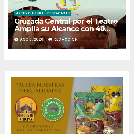
ARTE Y CULTURA
DESTACADAS
Cruzada Central por el Teatro
Amplía su Alcance con 40
Días de Actividades
AGO 6, 2026
REDACCION