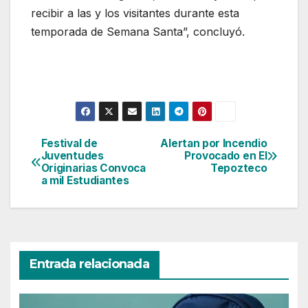
recibir a las y los visitantes durante esta
temporada de Semana Santa”, concluyó.
Festival de
Alertan por Incendio
Navegación
Juventudes
Provocado en El
Originarias Convoca
Tepozteco
de
a mil Estudiantes
entradas
Entrada relacionada