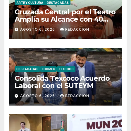
ARTE Y CULTURA
DESTACADAS
Cruzada Central por el Teatro
Amplía su Alcance con 40
Días de Actividades
AGOSTO 6, 2026
REDACCION
DESTACADAS
EDOMEX
TEXCOCO
Consolida Texcoco Acuerdo
Laboral con el SUTEYM
AGOSTO 6, 2026
REDACCION