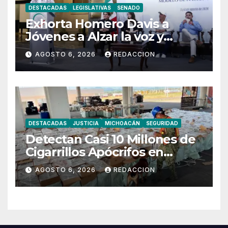
DESTACADAS
LEGISLATIVAS
SENADO
Exhorta Homero Davis a
Jóvenes a Alzar la voz y
Participar en México
AGOSTO 6, 2026
REDACCION
DESTACADAS
JUSTICIA
MICHOACÁN
SEGURIDAD
Detectan Casi 10 Millones de
Cigarrillos Apócrifos en
Lázaro Cárdenas
AGOSTO 6, 2026
REDACCION