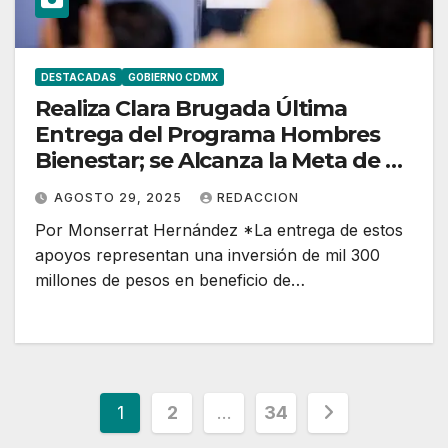
DESTACADAS
GOBIERNO CDMX
Realiza Clara Brugada Última
Entrega del Programa Hombres
Bienestar; se Alcanza la Meta de 77
Mil Beneficiarios de 2025
AGOSTO 29, 2025
REDACCION
Por Monserrat Hernández *La entrega de estos
apoyos representan una inversión de mil 300
millones de pesos en beneficio de…
Paginación
1
2
…
34