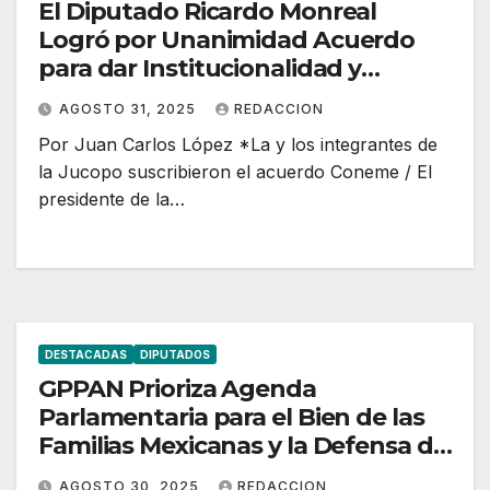
El Diputado Ricardo Monreal
Logró por Unanimidad Acuerdo
para dar Institucionalidad y
Gobernabilidad a la Cámara de
AGOSTO 31, 2025
REDACCION
Diputados
Por Juan Carlos López *La y los integrantes de
la Jucopo suscribieron el acuerdo Coneme / El
presidente de la…
DESTACADAS
DIPUTADOS
GPPAN Prioriza Agenda
Parlamentaria para el Bien de las
Familias Mexicanas y la Defensa de
la Democracia
AGOSTO 30, 2025
REDACCION