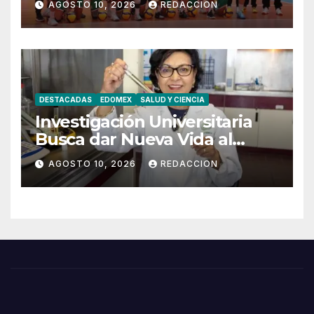
AGOSTO 10, 2026
REDACCION
DESTACADAS
EDOMEX
SALUD Y CIENCIA
Investigación Universitaria
Busca dar Nueva Vida al
Aceite Usado
AGOSTO 10, 2026
REDACCION