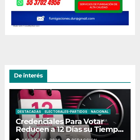
De interés
DESTACADAS
ELECTORALES-PARTIDOS
NACIONAL
Credenciales Para Votar
Reducen a 12 Días su Tiempo
de Entrega