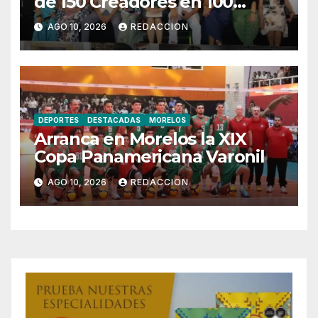
de 150 Creadores en 100
Artistas Gondomar 2026
AGO 10, 2026
REDACCION
DEPORTES
DESTACADAS
MORELOS
Arranca en Morelos la XIX
Copa Panamericana Varonil
AGO 10, 2026
REDACCION