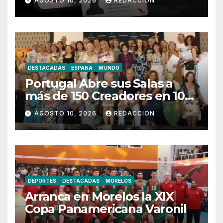
AGOSTO 10, 2026
REDACCION
DESTACADAS
ESPAÑA
MUNDO
Portugal Abre sus Salas a
más de 150 Creadores en 100
Artistas Gondomar 2026
AGOSTO 10, 2026
REDACCION
DEPORTES
DESTACADAS
MORELOS
Arranca en Morelos la XIX
Copa Panamericana Varonil