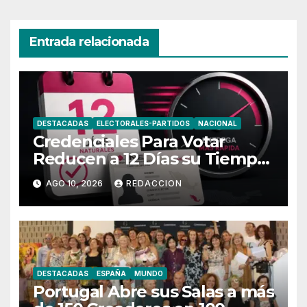
Entrada relacionada
DESTACADAS
ELECTORALES-PARTIDOS
NACIONAL
Credenciales Para Votar
Reducen a 12 Días su Tiempo
de Entrega
AGO 10, 2026
REDACCION
DESTACADAS
ESPAÑA
MUNDO
Portugal Abre sus Salas a más