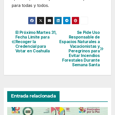
para todas y todos.
El Próximo Martes 31,
Se Pide Uso
Navegación
Fecha Límite para
Responsable de
Recoger la
Espacios Naturales a
de
Credencial para
Vacacionistas y
Votar en Coahuila
Peregrinos para
entradas
Evitar Incendios
Forestales Durante
Semana Santa
Entrada relacionada