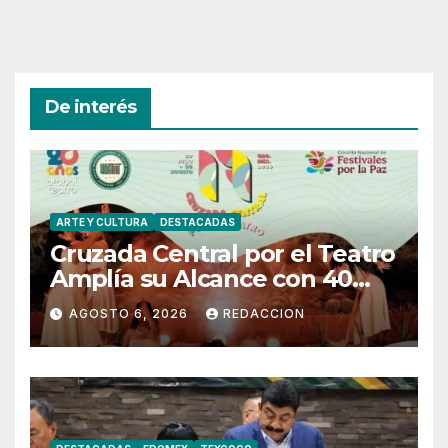
De interés
ARTE Y CULTURA
DESTACADAS
Cruzada Central por el Teatro
Amplía su Alcance con 40
Días de Actividades
AGOSTO 6, 2026
REDACCION