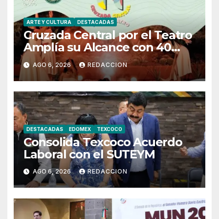
ARTE Y CULTURA
DESTACADAS
Cruzada Central por el Teatro
Amplía su Alcance con 40
Días de Actividades
AGO 6, 2026
REDACCION
DESTACADAS
EDOMEX
TEXCOCO
Consolida Texcoco Acuerdo
Laboral con el SUTEYM
AGO 6, 2026
REDACCION