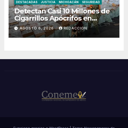
DESTACADAS
JUSTICIA
MICHOACÁN
SEGURIDAD
Detectan Casi 10 Millones de
Cigarrillos Apócrifos en
Lázaro Cárdenas
AGOSTO 6, 2026
REDACCION