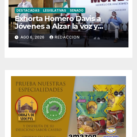
DESTACADAS
LEGISLATIVAS
SENADO
Exhorta Homero Davis a
Jóvenes a Alzar la voz y
Participar en México
AGO 6, 2026
REDACCION