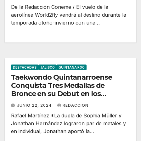
De la Redacción Coneme / El vuelo de la
aerolínea World2fly vendrá al destino durante la
temporada otoño-invierno con una…
DESTACADAS
JALISCO
QUINTANA ROO
Taekwondo Quintanarroense
Conquista Tres Medallas de
Bronce en su Debut en los
Nacionales CONADE 2024
JUNIO 22, 2024
REDACCION
Rafael Martínez *La dupla de Sophia Müller y
Jonathan Hernández lograron par de metales y
en individual, Jonathan aportó la…