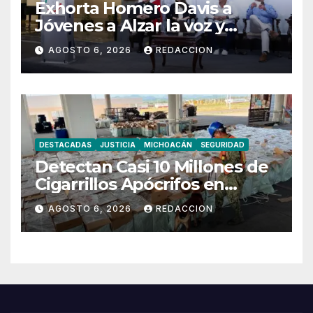
Exhorta Homero Davis a
Jóvenes a Alzar la voz y
Participar en México
AGOSTO 6, 2026
REDACCION
DESTACADAS
JUSTICIA
MICHOACÁN
SEGURIDAD
Detectan Casi 10 Millones de
Cigarrillos Apócrifos en
Lázaro Cárdenas
AGOSTO 6, 2026
REDACCION