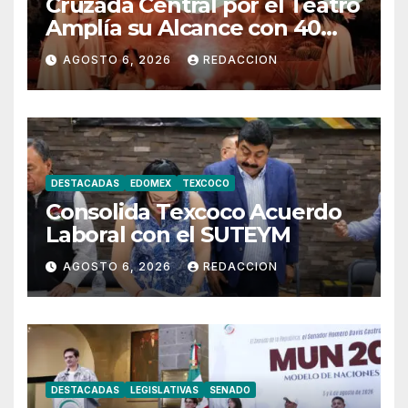
Cruzada Central por el Teatro
Amplía su Alcance con 40
Días de Actividades
AGOSTO 6, 2026
REDACCION
DESTACADAS
EDOMEX
TEXCOCO
Consolida Texcoco Acuerdo
Laboral con el SUTEYM
AGOSTO 6, 2026
REDACCION
DESTACADAS
LEGISLATIVAS
SENADO