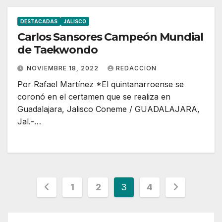
DESTACADAS
JALISCO
Carlos Sansores Campeón Mundial
de Taekwondo
NOVIEMBRE 18, 2022
REDACCION
Por Rafael Martínez *El quintanarroense se
coronó en el certamen que se realiza en
Guadalajara, Jalisco Coneme / GUADALAJARA,
Jal.-…
Paginación
1
2
3
4
de