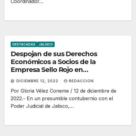
Coordinador…
DESTACADAS
JALISCO
Despojan de sus Derechos
Económicos a Socios de la
Empresa Sello Rojo en
Contubernio con el Sistema
DICIEMBRE 12, 2022
REDACCION
Judicial de Jalisco.
Por Gloria Vélez Coneme / 12 de diciembre de
2022.- En un presumible contubernio con el
Poder Judicial de Jalisco,…