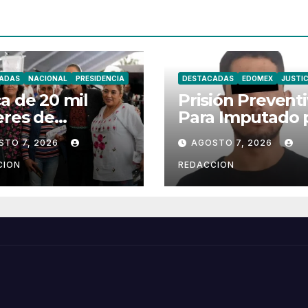
ADAS
NACIONAL
PRESIDENCIA
DESTACADAS
EDOMEX
JUSTIC
a de 20 mil
Prisión Preventi
eres de
Para Imputado 
calpan Reciben
Robo de Moton
STO 7, 2026
AGOSTO 7, 2026
sión Mujeres
en Chimalhuac
estar
CION
REDACCION