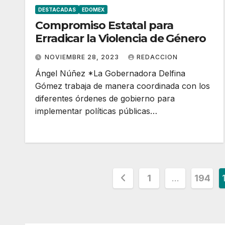
DESTACADAS
EDOMEX
Compromiso Estatal para
Erradicar la Violencia de Género
NOVIEMBRE 28, 2023
REDACCION
Ángel Núñez *La Gobernadora Delfina
Gómez trabaja de manera coordinada con los
diferentes órdenes de gobierno para
implementar políticas públicas…
Paginación
1
…
194
de
entradas