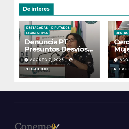
De interés
DESTACADAS
DIPUTADOS
LEGISLATIVAS
DESTAC
Denuncia PT
Cerc
Presuntos Desvíos
Muj
de Recursos en
Nau
AGOSTO 7, 2026
AGO
Municipios de
Pen
Oaxaca
Bien
REDACCION
REDAC