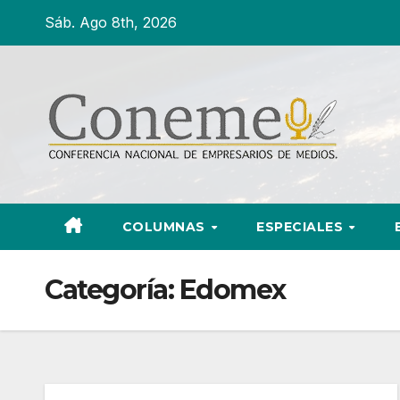
Ir
Sáb. Ago 8th, 2026
al
contenido
COLUMNAS
ESPECIALES
Categoría:
Edomex