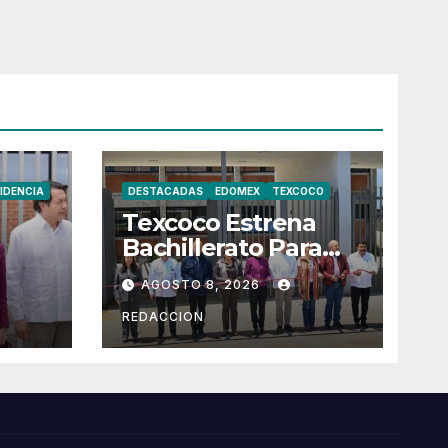
IDENCIA
DESTACADAS
EDOMEX
TEXCOCO
Texcoco Estrena
Bachillerato Para
900 Estudiantes
AGOSTO 8, 2026
e
REDACCION