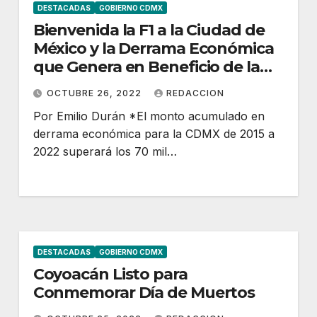
DESTACADAS
GOBIERNO CDMX
Bienvenida la F1 a la Ciudad de
México y la Derrama Económica
que Genera en Beneficio de la
Capital y de Todos sus
OCTUBRE 26, 2022
REDACCION
habitantes
Por Emilio Durán *El monto acumulado en
derrama económica para la CDMX de 2015 a
2022 superará los 70 mil…
DESTACADAS
GOBIERNO CDMX
Coyoacán Listo para
Conmemorar Día de Muertos