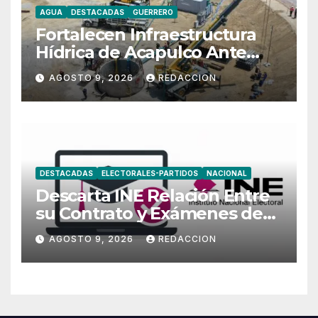
AGUA
DESTACADAS
GUERRERO
Fortalecen Infraestructura
Hídrica de Acapulco Ante
Ciclones
AGOSTO 9, 2026
REDACCION
DESTACADAS
ELECTORALES-PARTIDOS
NACIONAL
Descarta INE Relación Entre
su Contrato y Exámenes de
Admisión
AGOSTO 9, 2026
REDACCION