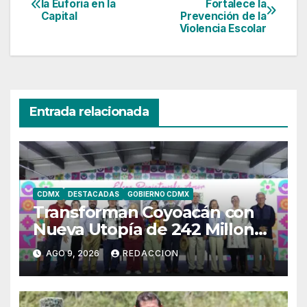
la Euforia en la
Fortalece la
Capital
Prevención de la
de
Violencia Escolar
entradas
Entrada relacionada
CDMX
DESTACADAS
GOBIERNO CDMX
Transforman Coyoacán con
Nueva Utopía de 242 Millones
de Pesos
AGO 9, 2026
REDACCION