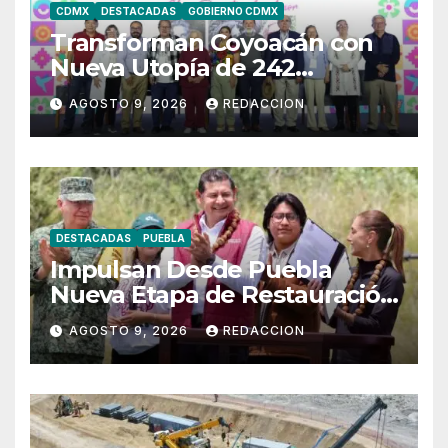
CDMX
DESTACADAS
GOBIERNO CDMX
Transforman Coyoacán con
Nueva Utopía de 242
Millones de Pesos
AGOSTO 9, 2026
REDACCION
DESTACADAS
PUEBLA
Impulsan Desde Puebla
Nueva Etapa de Restauración
Forestal en México
AGOSTO 9, 2026
REDACCION