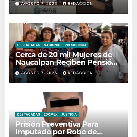
Municipios de Oaxaca
AGOSTO 7, 2026
REDACCION
DESTACADAS
NACIONAL
PRESIDENCIA
Cerca de 20 mil Mujeres de
Naucalpan Reciben Pensión
Mujeres Bienestar
AGOSTO 7, 2026
REDACCION
DESTACADAS
EDOMEX
JUSTICIA
Prisión Preventiva Para
Imputado por Robo de