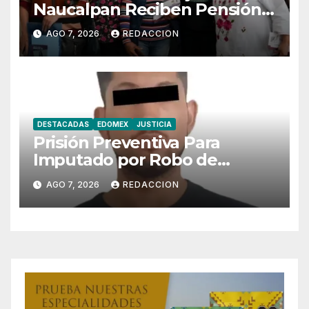
Naucalpan Reciben Pensión
Mujeres Bienestar
AGO 7, 2026
REDACCION
DESTACADAS
EDOMEX
JUSTICIA
Prisión Preventiva Para
Imputado por Robo de
Motoneta en Chimalhuacán
AGO 7, 2026
REDACCION