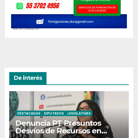
De interés
DESTACADAS
DIPUTADOS
LEGISLATIVAS
Denuncia PT Presuntos
Desvíos de Recursos en