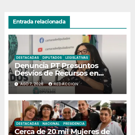
Entrada relacionada
DESTACADAS
DIPUTADOS
LEGISLATIVAS
Denuncia PT Presuntos
Desvíos de Recursos en
Municipios de Oaxaca
AGO 7, 2026
REDACCION
DESTACADAS
NACIONAL
PRESIDENCIA
Cerca de 20 mil Mujeres de