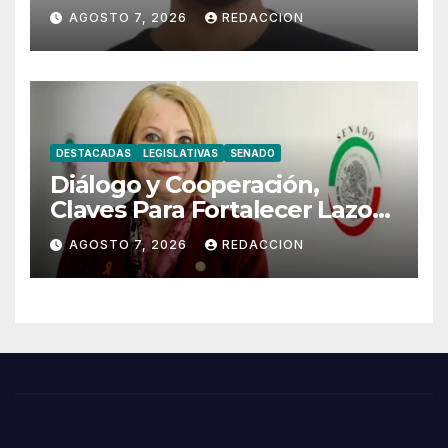
Motoneta en Chimalhuacán
AGOSTO 7, 2026
REDACCION
DESTACADAS
LEGISLATIVAS
SENADO
Diálogo y Cooperación,
Claves Para Fortalecer Lazos
Entre México y Perú
AGOSTO 7, 2026
REDACCION