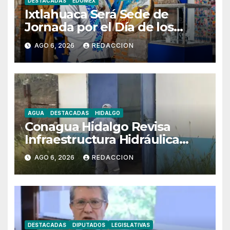
DESTACADAS
EDOMEX
Ixtlahuaca Será Sede de
Jornada por el Día de los
Pueblos Indígenas
AGO 6, 2026
REDACCION
AGUA
DESTACADAS
HIDALGO
Conagua Hidalgo Revisa
Infraestructura Hidráulica
Estratégica
AGO 6, 2026
REDACCION
DESTACADAS
DIPUTADOS
LEGISLATIVAS