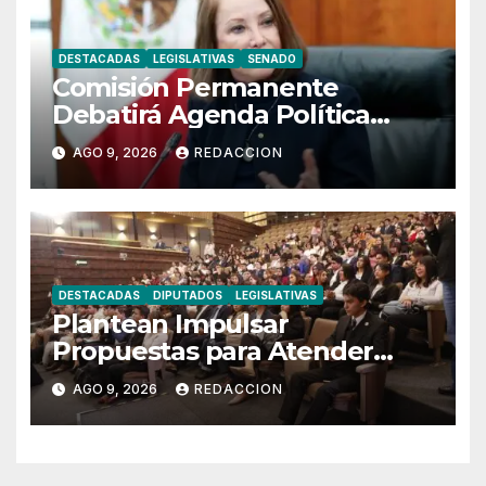
DESTACADAS
LEGISLATIVAS
SENADO
Comisión Permanente
Debatirá Agenda Política
Nacional e Internacional
AGO 9, 2026
REDACCION
DESTACADAS
DIPUTADOS
LEGISLATIVAS
Plantean Impulsar
Propuestas para Atender
Desafíos de la Juventud
AGO 9, 2026
REDACCION