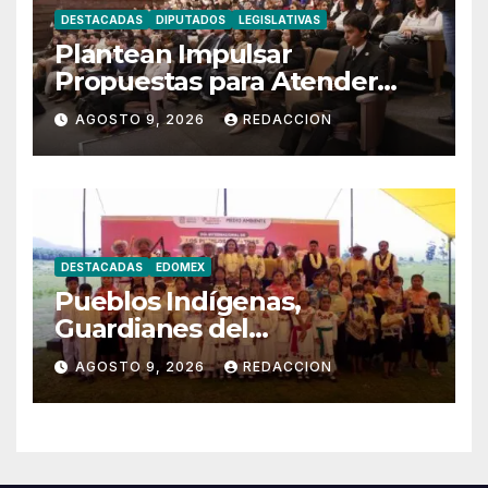
DESTACADAS
DIPUTADOS
LEGISLATIVAS
Plantean Impulsar
Propuestas para Atender
Desafíos de la Juventud
AGOSTO 9, 2026
REDACCION
DESTACADAS
EDOMEX
Pueblos Indígenas,
Guardianes del
Conocimiento Ancestral y la
AGOSTO 9, 2026
REDACCION
Naturaleza