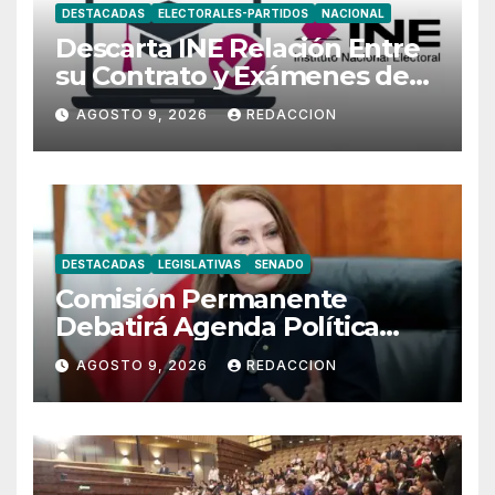
DESTACADAS
ELECTORALES-PARTIDOS
NACIONAL
Descarta INE Relación Entre
su Contrato y Exámenes de
Admisión
AGOSTO 9, 2026
REDACCION
DESTACADAS
LEGISLATIVAS
SENADO
Comisión Permanente
Debatirá Agenda Política
Nacional e Internacional
AGOSTO 9, 2026
REDACCION