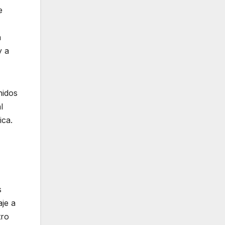
e
a
y a
nidos
l
ica.
s
je a
tro