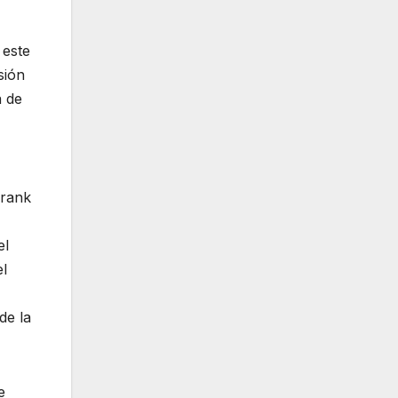
 este
sión
a de
Frank
el
el
de la
e