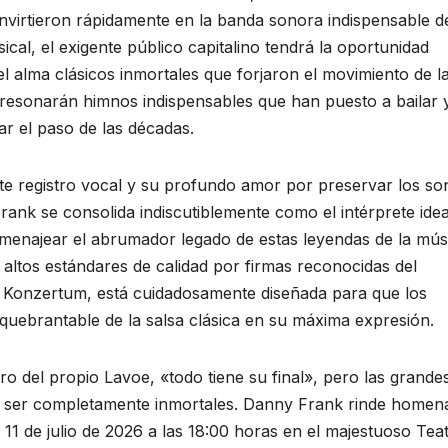
virtieron rápidamente en la banda sonora indispensable d
ical, el exigente público capitalino tendrá la oportunidad
l alma clásicos inmortales que forjaron el movimiento de l
resonarán himnos indispensables que han puesto a bailar 
ar el paso de las décadas.
nte registro vocal y su profundo amor por preservar los so
ank se consolida indiscutiblemente como el intérprete idea
menajear el abrumador legado de estas leyendas de la mús
 altos estándares de calidad por firmas reconocidas del
 Konzertum, está cuidadosamente diseñada para que los
inquebrantable de la salsa clásica en su máxima expresión.
 del propio Lavoe, «todo tiene su final», pero las grande
o ser completamente inmortales. Danny Frank rinde homena
11 de julio de 2026 a las 18:00 horas en el majestuoso Tea