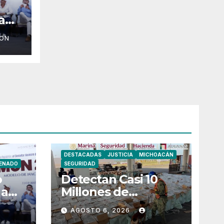
a
ION
DESTACADAS
JUSTICIA
MICHOACÁN
ENADO
SEGURIDAD
o
Detectan Casi 10
 a
Millones de
Cigarrillos Apócrifos
AGOSTO 6, 2026
éxico
en Lázaro Cárdenas