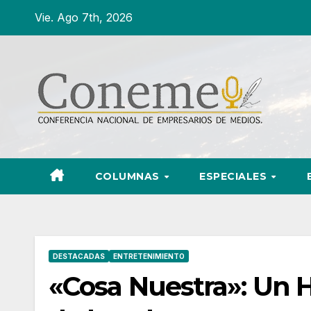
Ir
Vie. Ago 7th, 2026
al
contenido
COLUMNAS
ESPECIALES
DESTACADAS
ENTRETENIMIENTO
«Cosa Nuestra»: Un 