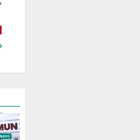
e
ENADO