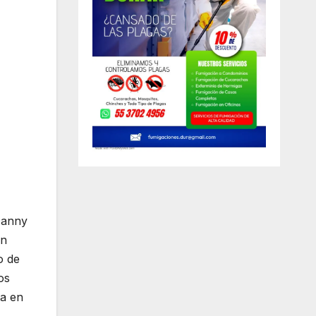
Danny
en
o de
os
ta en