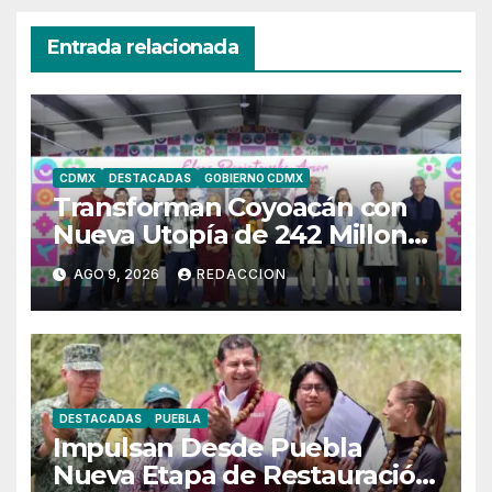
Entrada relacionada
CDMX
DESTACADAS
GOBIERNO CDMX
Transforman Coyoacán con
Nueva Utopía de 242 Millones
de Pesos
AGO 9, 2026
REDACCION
DESTACADAS
PUEBLA
Impulsan Desde Puebla
Nueva Etapa de Restauración