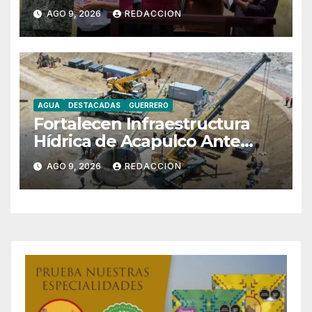
Forestal en México
AGO 9, 2026
REDACCION
AGUA
DESTACADAS
GUERRERO
Fortalecen Infraestructura
Hídrica de Acapulco Ante
Ciclones
AGO 9, 2026
REDACCION