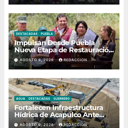
DESTACADAS
PUEBLA
Impulsan Desde Puebla
Nueva Etapa de Restauración
Forestal en México
AGOSTO 9, 2026
REDACCION
AGUA
DESTACADAS
GUERRERO
Fortalecen Infraestructura
Hídrica de Acapulco Ante
Ciclones
AGOSTO 9, 2026
REDACCION