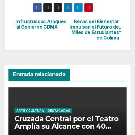
Infructuosos Ataques
Becas del Bienestar
Navegación
al Gobierno CDMX
Impulsan el Futuro de
Miles de Estudiantes
de
en Colima
entradas
Entrada relacionada
ARTE Y CULTURA
DESTACADAS
Cruzada Central por el Teatro
Amplía su Alcance con 40
Días de Actividades