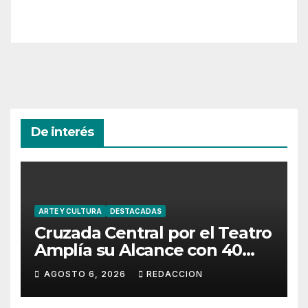
De interés
ARTE Y CULTURA
DESTACADAS
Cruzada Central por el Teatro
Amplía su Alcance con 40
Días de Actividades
AGOSTO 6, 2026
REDACCION