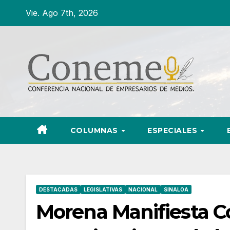
Ir
Vie. Ago 7th, 2026
al
contenido
COLUMNAS
ESPECIALES
DESTACADAS
LEGISLATIVAS
NACIONAL
SINALOA
Morena Manifiesta Co