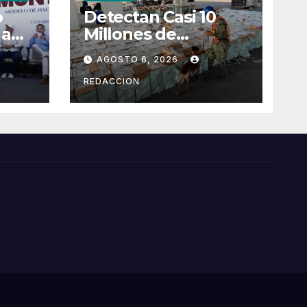
o
Detectan Casi 10
 a
Millones de
Cigarrillos Apócrifos
AGOSTO 6, 2026
éxico
en Lázaro Cárdenas
REDACCION