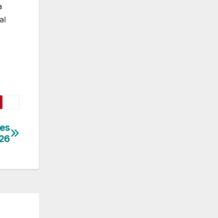
a
al
tes
026