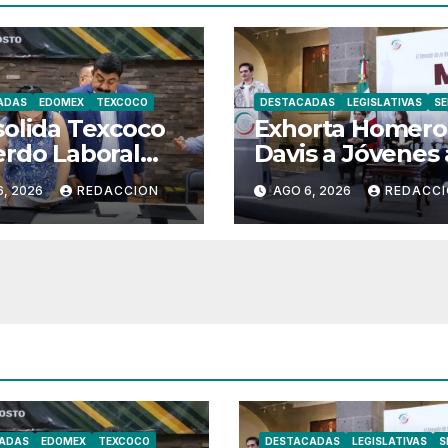
ADAS
EDOMEX
TEXCOCO
DESTACADAS
LEGISLATIVAS
S
olida Texcoco
Exhorta Homero
rdo Laboral
Davis a Jóvenes 
el SUTEYM
Alzar la voz y
6, 2026
REDACCION
AGO 6, 2026
REDACC
Participar en
México
ADAS
EDOMEX
TEXCOCO
DESTACADAS
LEGISLATIVAS
S