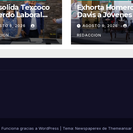
olida Texcoco
Exhorta Homer
rdo Laboral
Davis a Jóvenes
 el SUTEYM
Alzar la voz y
STO 6, 2026
AGOSTO 6, 2026
Participar en M
CION
REDACCION
Funciona gracias a WordPress
|
Tema: Newspaperex de
Themeansar