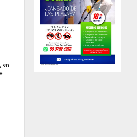
.
, en
ue