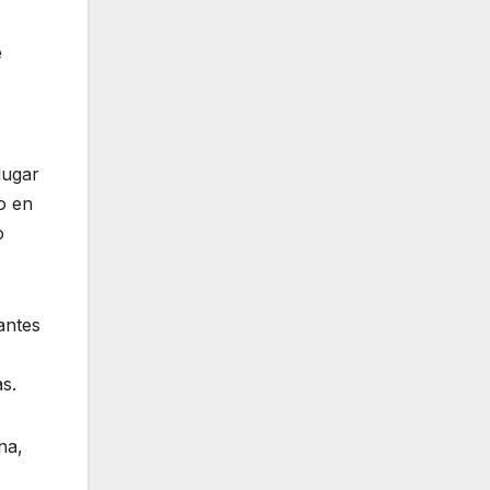
e
lugar
o en
o
antes
s.
na,