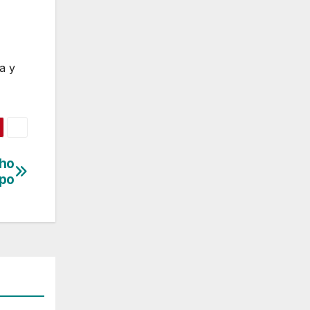
a y
cho
po