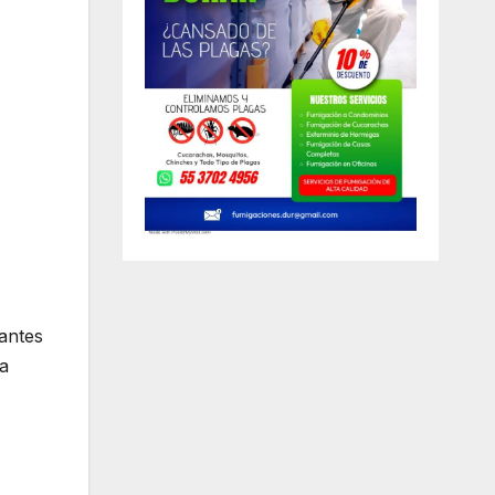
antes
 a