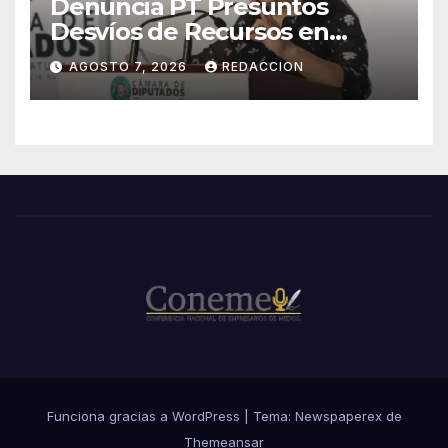
Denuncia PT Presuntos
Desvíos de Recursos en
Municipios de Oaxaca
AGOSTO 7, 2026
REDACCION
Funciona gracias a WordPress
|
Tema: Newspaperex de
Themeansar