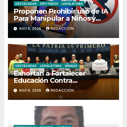
DESTACADAS
DIPUTADOS
LEGISLATIVAS
Proponen Prohibir uso de IA
Para Manipular a Niños y
Adolescentes
AGO 8, 2026
REDACCION
DESTACADAS
LEGISLATIVAS
SENADO
Exhortan a Fortalecer
Educación Contra
Discriminación y Discurso de
AGO 8, 2026
REDACCION
Odio