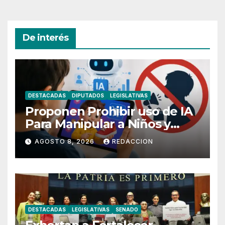
De interés
DESTACADAS
DIPUTADOS
LEGISLATIVAS
Proponen Prohibir uso de IA
Para Manipular a Niños y
Adolescentes
AGOSTO 8, 2026
REDACCION
DESTACADAS
LEGISLATIVAS
SENADO