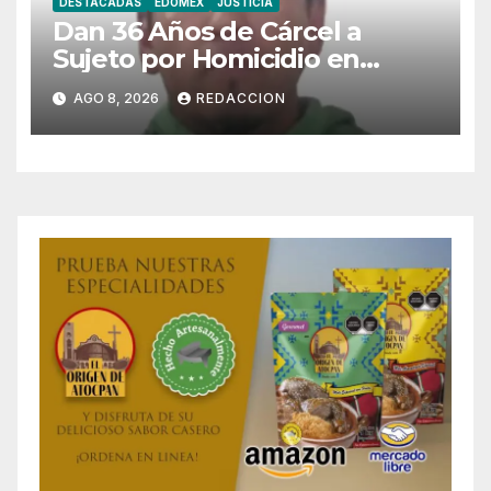
DESTACADAS
EDOMEX
JUSTICIA
Dan 36 Años de Cárcel a
Sujeto por Homicidio en
Tecámac
AGO 8, 2026
REDACCION