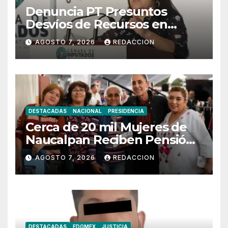
Denuncia PT Presuntos
Desvíos de Recursos en
Municipios de Oaxaca
AGOSTO 7, 2026
REDACCION
DESTACADAS
NACIONAL
PRESIDENCIA
Cerca de 20 mil Mujeres de
Naucalpan Reciben Pensión
Mujeres Bienestar
AGOSTO 7, 2026
REDACCION
DESTACADAS
EDOMEX
JUSTICIA