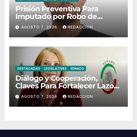
Prisión Preventiva Para
Imputado por Robo de
Motoneta en Chimalhuacán
AGOSTO 7, 2026
REDACCION
DESTACADAS
LEGISLATIVAS
SENADO
Diálogo y Cooperación,
Claves Para Fortalecer Lazos
Entre México y Perú
AGOSTO 7, 2026
REDACCION