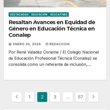
DESTACADAS
EDUCACIÓN
EDUCATIVAS
Resaltan Avances en Equidad de
Género en Educación Técnica en
Conalep
ENERO 30, 2026
REDACCION
Por René Valadez Coneme / El Colegio Nacional
de Educación Profesional Técnica (Conalep) se
consolida como un referente de inclusión,…
Paginación
1
2
3
…
57
de