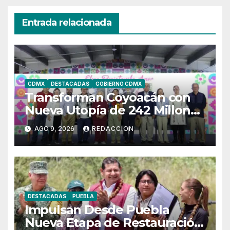
Entrada relacionada
CDMX
DESTACADAS
GOBIERNO CDMX
Transforman Coyoacán con
Nueva Utopía de 242 Millones
de Pesos
AGO 9, 2026
REDACCION
DESTACADAS
PUEBLA
Impulsan Desde Puebla
Nueva Etapa de Restauración