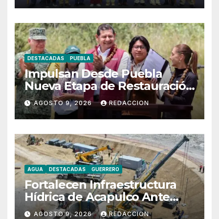
DESTACADAS
PUEBLA
Impulsan Desde Puebla
Nueva Etapa de Restauración
Forestal en México
AGOSTO 9, 2026
REDACCION
AGUA
DESTACADAS
GUERRERO
Fortalecen Infraestructura
Hídrica de Acapulco Ante
Ciclones
AGOSTO 9, 2026
REDACCION