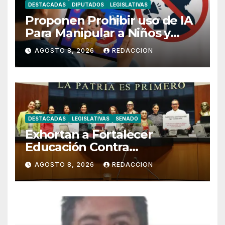
DESTACADAS
DIPUTADOS
LEGISLATIVAS
Proponen Prohibir uso de IA
Para Manipular a Niños y
Adolescentes
AGOSTO 8, 2026
REDACCION
DESTACADAS
LEGISLATIVAS
SENADO
Exhortan a Fortalecer
Educación Contra
Discriminación y Discurso de
AGOSTO 8, 2026
REDACCION
Odio