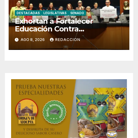
DESTACADAS
LEGISLATIVAS
SENADO
Exhortan a Fortalecer
Educación Contra
Discriminación y Discurso de
AGO 8, 2026
REDACCION
Odio