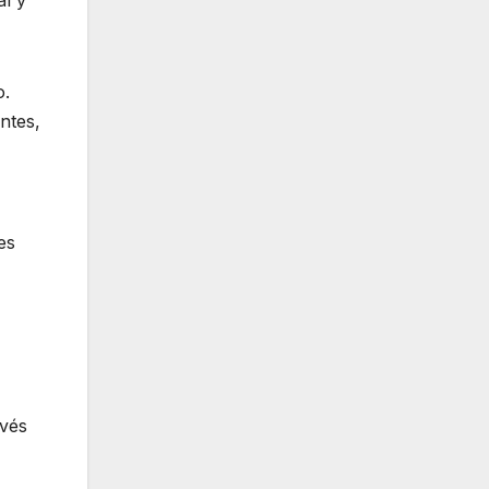
al y
o.
ntes,
es
avés