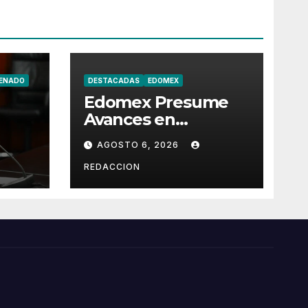
ENADO
DESTACADAS
EDOMEX
Edomex Presume
Avances en
l
Seguridad con más
AGOSTO 6, 2026
de 253 mil
Operativos
REDACCION