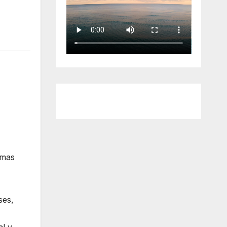
emas
ses,