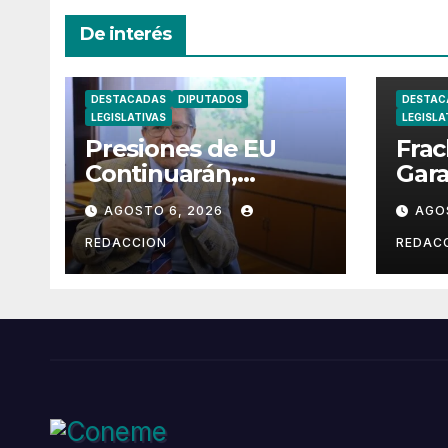
De interés
DESTACADAS
DIPUTADOS
DESTAC
LEGISLATIVAS
LEGISLA
Presiones de EU
Fra
Continuarán,
Gara
Advierte Ricardo
sin 
AGOSTO 6, 2026
AGO
Monreal
Exte
Lóp
REDACCION
REDAC