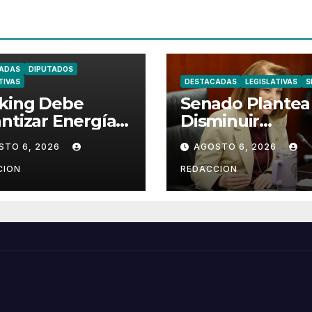
ADAS
DIPUTADOS
TIVAS
DESTACADAS
LEGISLATIVAS
S
cking Debe
Senado Plantea
ntizar Energía
Disminuir
Depender del
Dependencia de
STO 6, 2026
AGOSTO 6, 2026
rior: Kenia
gas Importado
ez
Hasta 50%
CION
REDACCION