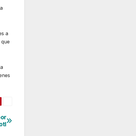
ra
es a
, que
la
ienes
por
otl