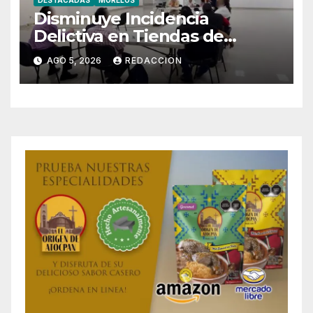
Disminuye Incidencia
Delictiva en Tiendas de
Morelos
AGO 5, 2026
REDACCION