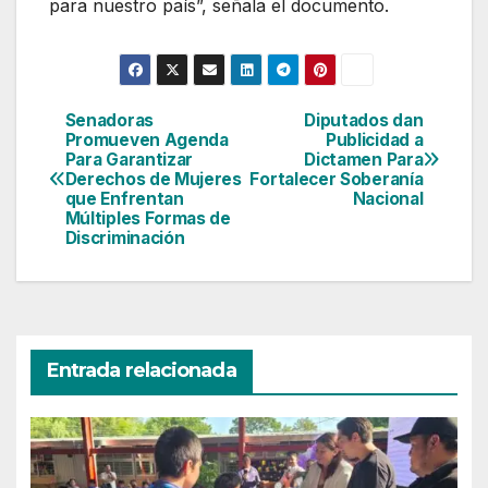
para nuestro país”, señala el documento.
Senadoras
Diputados dan
Navegación
Promueven Agenda
Publicidad a
Para Garantizar
Dictamen Para
de
Derechos de Mujeres
Fortalecer Soberanía
que Enfrentan
Nacional
entradas
Múltiples Formas de
Discriminación
Entrada relacionada