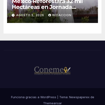
México Reforestará 32 mil
Hectáreas en Jornada
Nacional Este 9 de Agosto
AGOSTO 5, 2026
REDACCION
Funciona gracias a WordPress
|
Tema: Newspaperex de
Themeansar