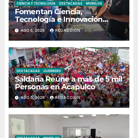
CIENCIA Y TECNOLOGÍA
DESTACADAS
MORELOS
Fomentan Ciencia,
Tecnología e Innovación
Entre Jóvenes Morelenses
AGO 5, 2026
REDACCION
DESTACADAS
GUERRERO
Saldaña Reúne a más de 5 mil
Personas en Acapulco
AGO 5, 2026
REDACCION
DESTACADAS
MORELOS