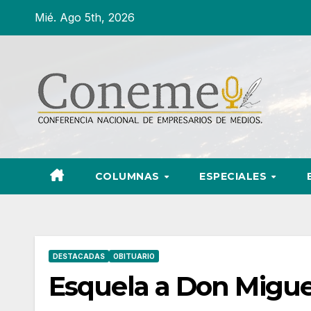
Ir
Mié. Ago 5th, 2026
al
contenido
COLUMNAS
ESPECIALES
DESTACADAS
OBITUARIO
Esquela a Don Migue