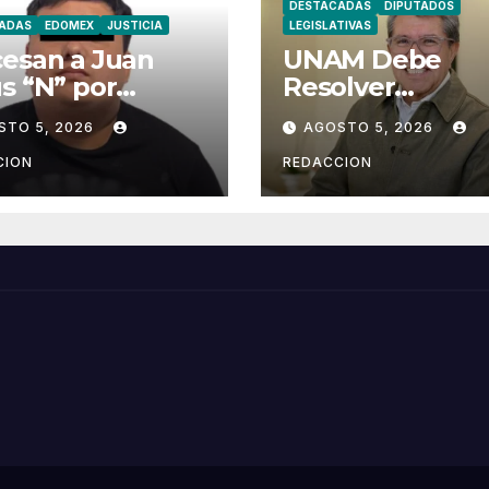
DESTACADAS
DIPUTADOS
ADAS
EDOMEX
JUSTICIA
LEGISLATIVAS
esan a Juan
UNAM Debe
s “N” por
Resolver
sunto
Diferencias
STO 5, 2026
AGOSTO 5, 2026
nicidio en
Mediante el
mex
Diálogo: Monrea
CION
REDACCION