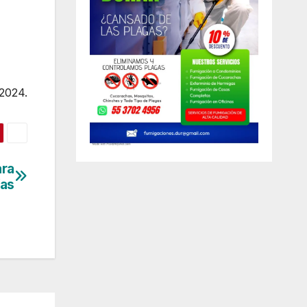
 2024.
ara
ías