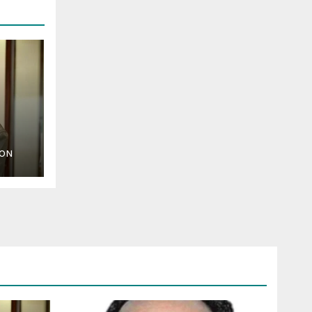
ION
l