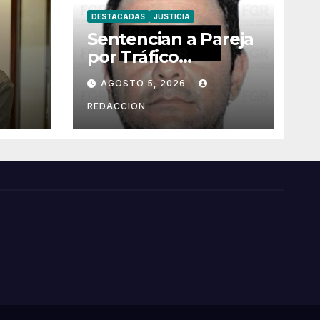
DESTACADAS
JUSTICIA
Sentencian a Pareja
por Tráfico
Agravado de
AGOSTO 5, 2026
Migrantes en
l
Puebla
REDACCION