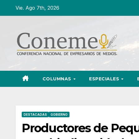
Ir
Vie. Ago 7th, 2026
al
contenido
COLUMNAS
ESPECIALES
DESTACADAS
GOBIERNO
Productores de Peque