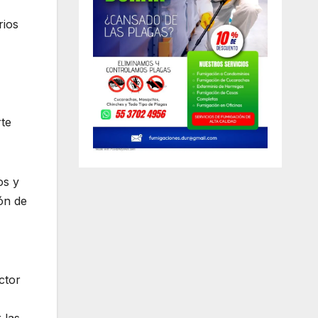
rios
rte
os y
ión de
ctor