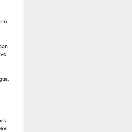
ntre
 con
ivo
agua,
nas
elos