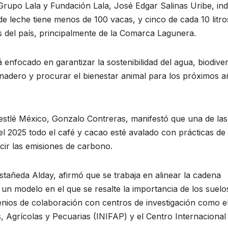
Grupo Lala y Fundación Lala, José Edgar Salinas Uribe, ind
 leche tiene menos de 100 vacas, y cinco de cada 10 litro
s del país, principalmente de la Comarca Lagunera.
 enfocado en garantizar la sostenibilidad del agua, biodive
ernadero y procurar el bienestar animal para los próximos 
estlé México, Gonzalo Contreras, manifestó que una de las
l 2025 todo el café y cacao esté avalado con prácticas de
ucir las emisiones de carbono.
stañeda Alday, afirmó que se trabaja en alinear la cadena
 un modelo en el que se resalte la importancia de los suelos
venios de colaboración con centros de investigación como e
s, Agrícolas y Pecuarias (INIFAP) y el Centro Internacional