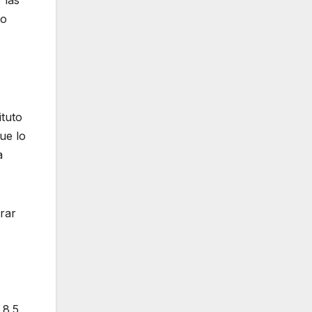
 las
to
ituto
ue lo
a
rar
 8.5