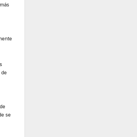
 más
mente
s
 de
 de
de se