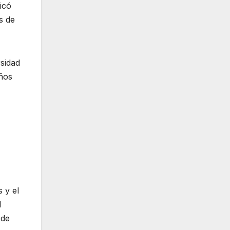
icó
s de
rsidad
años
 y el
l
 de