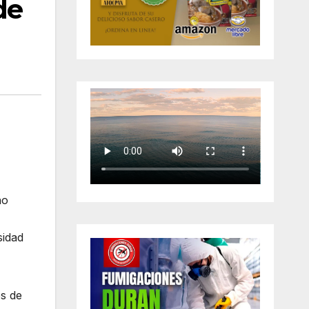
de
no
sidad
es de