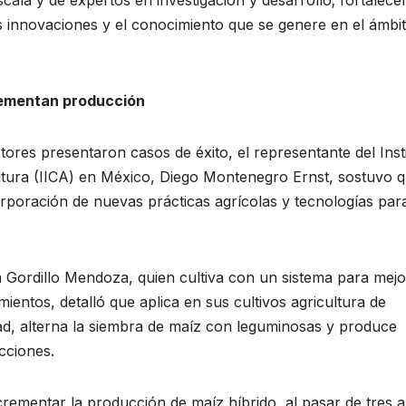
ala y de expertos en investigación y desarrollo; fortalecer
las innovaciones y el conocimiento que se genere en el ámbi
rementan producción
tores presentaron casos de éxito, el representante del Inst
tura (IICA) en México, Diego Montenegro Ernst, sostuvo q
orporación de nuevas prácticas agrícolas y tecnologías par
 Gordillo Mendoza, quien cultiva con un sistema para mejo
ientos, detalló que aplica en sus cultivos agricultura de
ad, alterna la siembra de maíz con leguminosas y produce
cciones.
crementar la producción de maíz híbrido, al pasar de tres a