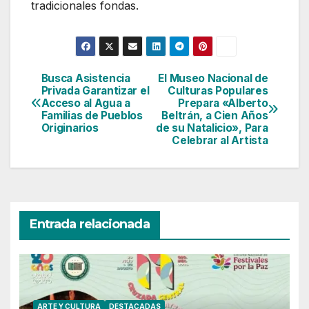
tradicionales fondas.
Busca Asistencia
El Museo Nacional de
Navegación
Privada Garantizar el
Culturas Populares
Acceso al Agua a
Prepara «Alberto
de
Familias de Pueblos
Beltrán, a Cien Años
Originarios
de su Natalicio», Para
entradas
Celebrar al Artista
Entrada relacionada
ARTE Y CULTURA
DESTACADAS