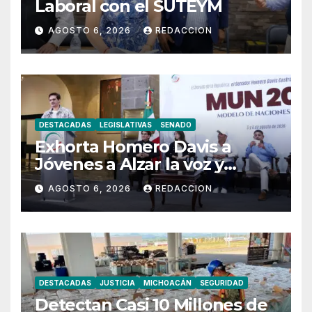
Laboral con el SUTEYM
AGOSTO 6, 2026
REDACCION
DESTACADAS
LEGISLATIVAS
SENADO
Exhorta Homero Davis a
Jóvenes a Alzar la voz y
Participar en México
AGOSTO 6, 2026
REDACCION
DESTACADAS
JUSTICIA
MICHOACÁN
SEGURIDAD
Detectan Casi 10 Millones de