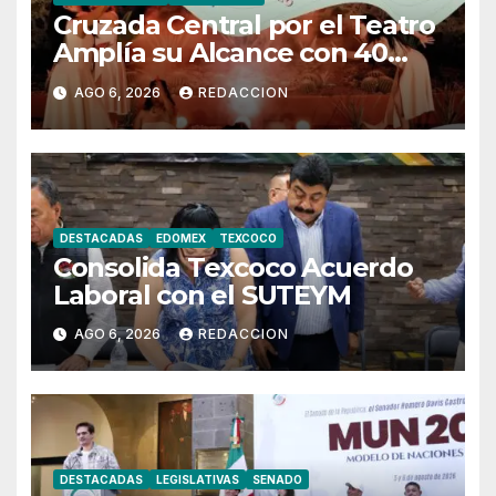
Cruzada Central por el Teatro
Amplía su Alcance con 40
Días de Actividades
AGO 6, 2026
REDACCION
DESTACADAS
EDOMEX
TEXCOCO
Consolida Texcoco Acuerdo
Laboral con el SUTEYM
AGO 6, 2026
REDACCION
DESTACADAS
LEGISLATIVAS
SENADO