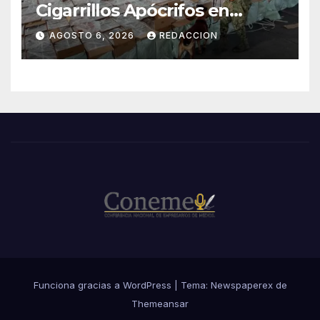
Cigarrillos Apócrifos en
Lázaro Cárdenas
AGOSTO 6, 2026
REDACCION
Funciona gracias a WordPress
|
Tema: Newspaperex de
Themeansar