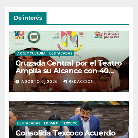
De interés
ARTE Y CULTURA
DESTACADAS
Cruzada Central por el Teatro
Amplía su Alcance con 40
Días de Actividades
AGOSTO 6, 2026
REDACCION
DESTACADAS
EDOMEX
TEXCOCO
Consolida Texcoco Acuerdo