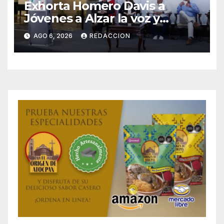
Exhorta Homero Davis a
Jóvenes a Alzar la voz y
Participar en México
AGO 6, 2026
REDACCION