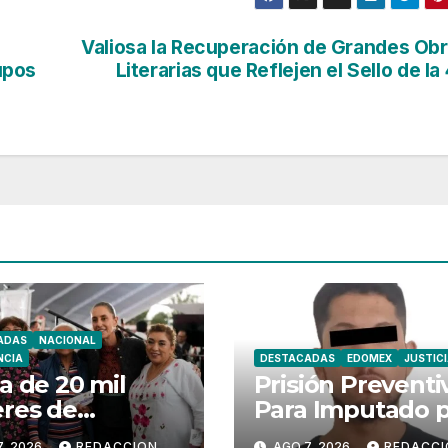
Valiosa la Recuperación de Grandes Ob
upos
Literarias que Reflejen el Sello de la
ADAS
NACIONAL
NCIA
DESTACADAS
EDOMEX
JUSTIC
a de 20 mil
Prisión Preventi
res de
Para Imputado 
alpan Reciben
Robo de Motone
, 2026
REDACCION
AGO 7, 2026
REDACCI