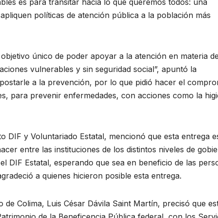
bles es para transitar hacia lo que queremos todos: una
apliquen políticas de atención pública a la población más
 objetivo único de poder apoyar a la atención en materia d
uaciones vulnerables y sin seguridad social”, apuntó la
postarle a la prevención, por lo que pidió hacer el compr
nes, para prevenir enfermedades, con acciones como la hig
to DIF y Voluntariado Estatal, mencionó que esta entrega 
er entre las instituciones de los distintos niveles de gobi
el DIF Estatal, esperando que sea en beneficio de las pers
radeció a quienes hicieron posible esta entrega.
do de Colima, Luis César Dávila Saint Martín, precisó que es
atrimonio de la Beneficencia Pública federal, con los Servi