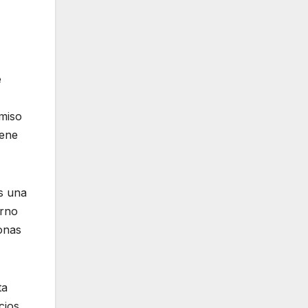
e
omiso
iene
es una
erno
onas
ta
cios