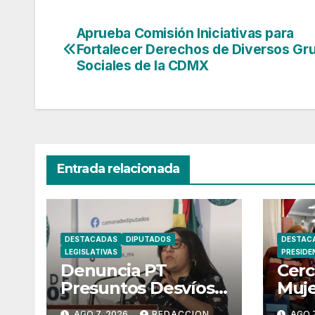
Aprueba Comisión Iniciativas para
Navegación
Fortalecer Derechos de Diversos Gr
de
Sociales de la CDMX
entradas
Entrada relacionada
DESTACADAS
DIPUTADOS
DESTAC
LEGISLATIVAS
PRESIDE
Denuncia PT
Cerc
Presuntos Desvíos
Muje
de Recursos en
Nauc
AGO 7, 2026
REDACCION
AGO 7