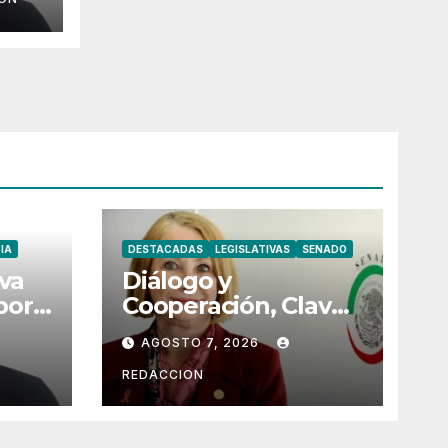
n
IA
DESTACADAS
LEGISLATIVAS
SENADO
va
Diálogo y
por
Cooperación, Claves
eta
Para Fortalecer
AGOSTO 7, 2026
án
Lazos Entre México
y Perú
REDACCION