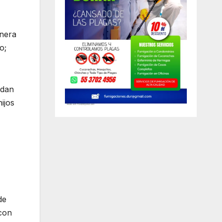
anera
o;
 dan
ijos
de
 con