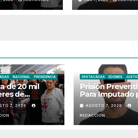
ión Mujeres
en Chimalhuacá
estar
ADAS
NACIONAL
PRESIDENCIA
DESTACADAS
EDOMEX
JUSTIC
a de 20 mil
Prisión Preventi
eres de
Para Imputado 
calpan Reciben
Robo de Moton
STO 7, 2026
AGOSTO 7, 2026
sión Mujeres
en Chimalhuac
estar
CION
REDACCION