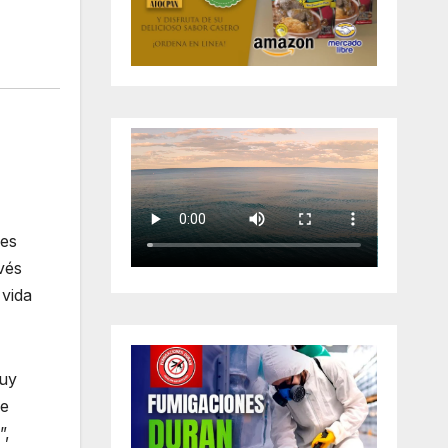
les
vés
 vida
muy
de
”,