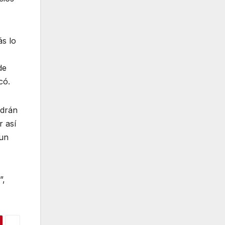
ás lo
de
có.
ndrán
r así
 un
”,