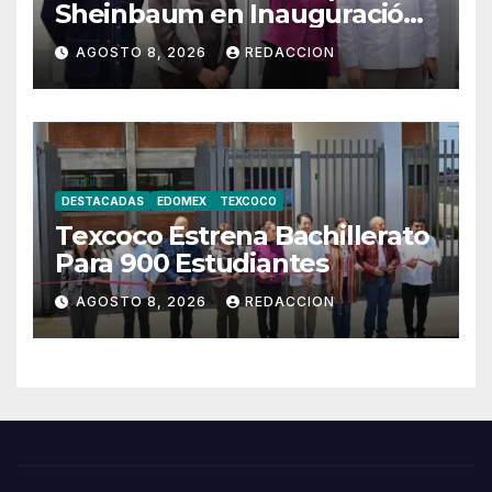
Sheinbaum en Inauguración
de Bachillerato en Texcoco
AGOSTO 8, 2026
REDACCION
DESTACADAS
EDOMEX
TEXCOCO
Texcoco Estrena Bachillerato
Para 900 Estudiantes
AGOSTO 8, 2026
REDACCION