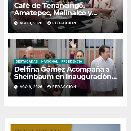
Café de Tenancingo,
Amatepec, Malinalco y
Sultepec Llegará a China
AGO 8, 2026
REDACCION
DESTACADAS
NACIONAL
PRESIDENCIA
Delfina Gómez Acompaña a
Sheinbaum en Inauguración
de Bachillerato en Texcoco
AGO 8, 2026
REDACCION