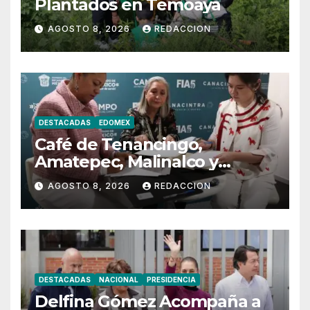
Plantados en Temoaya
AGOSTO 8, 2026
REDACCION
DESTACADAS
EDOMEX
Café de Tenancingo,
Amatepec, Malinalco y
Sultepec Llegará a China
AGOSTO 8, 2026
REDACCION
DESTACADAS
NACIONAL
PRESIDENCIA
Delfina Gómez Acompaña a