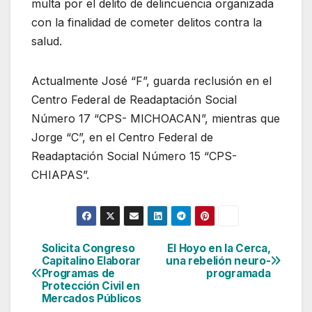
multa por el delito de delincuencia organizada
con la finalidad de cometer delitos contra la
salud.
Actualmente José “F”, guarda reclusión en el
Centro Federal de Readaptación Social
Número 17 “CPS- MICHOACAN”, mientras que
Jorge “C”, en el Centro Federal de
Readaptación Social Número 15 “CPS-
CHIAPAS”.
Solicita Congreso
El Hoyo en la Cerca,
Navegación
Capitalino Elaborar
una rebelión neuro-
Programas de
programada
de
Protección Civil en
Mercados Públicos