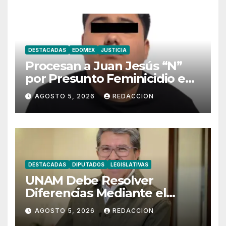
DESTACADAS
EDOMEX
JUSTICIA
Procesan a Juan Jesús “N”
por Presunto Feminicidio en
Edomex
AGOSTO 5, 2026
REDACCION
DESTACADAS
DIPUTADOS
LEGISLATIVAS
UNAM Debe Resolver
Diferencias Mediante el
Diálogo: Monreal
AGOSTO 5, 2026
REDACCION