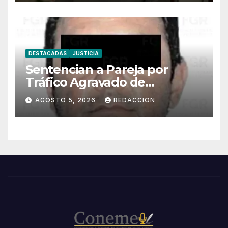
DESTACADAS
JUSTICIA
Sentencian a Pareja por
Tráfico Agravado de
Migrantes en Puebla
AGOSTO 5, 2026
REDACCION