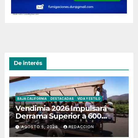
De interés
BAJA CALIFORNIA
DESTACADAS
VIDA Y ESTILO
Vendimia 2026 Impulsará
Derrama Superior a 600
Millones de Pesos
AGOSTO 5, 2026
REDACCION