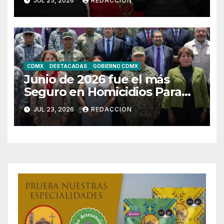
JUL 25, 2026
REDACCION
CDMX
DESTACADAS
GOBIERNO CDMX
Junio de 2026 fue el más
Seguro en Homicidios Para
CDMX Desde 2015
JUL 23, 2026
REDACCION