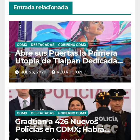
Entrada relacionada
CDMX
DESTACADAS
GOBIERNO CDMX
Abre sus Puertas la Primera
Utopía de Tlalpan Dedicada
al maíz
JUL 26, 2026
REDACCION
CDMX
DESTACADAS
GOBIERNO CDMX
Gradúan a 426 Nuevos
Policías en CDMX; Habrá
Bono Extraordinario