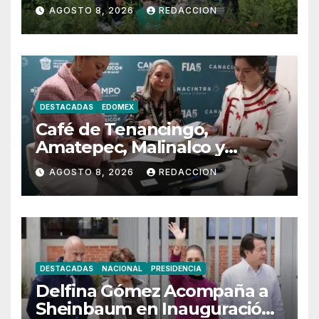
AGOSTO 8, 2026
REDACCION
DESTACADAS
EDOMEX
Café de Tenancingo,
Amatepec, Malinalco y
Sultepec Llegará a China
AGOSTO 8, 2026
REDACCION
DESTACADAS
NACIONAL
PRESIDENCIA
Delfina Gómez Acompaña a
Sheinbaum en Inauguración