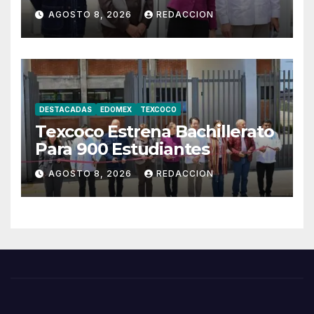
de Bachillerato en Texcoco
AGOSTO 8, 2026
REDACCION
DESTACADAS
EDOMEX
TEXCOCO
Texcoco Estrena Bachillerato
Para 900 Estudiantes
AGOSTO 8, 2026
REDACCION