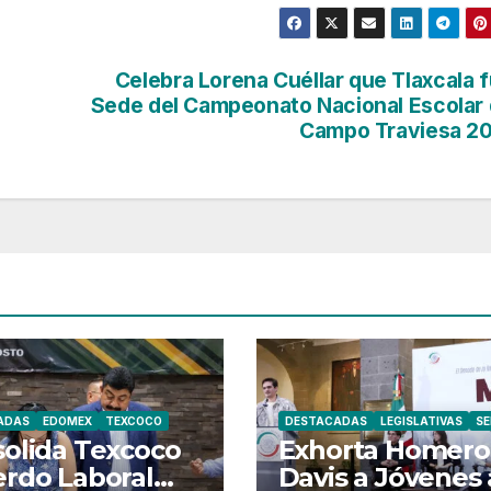
Celebra Lorena Cuéllar que Tlaxcala 
Sede del Campeonato Nacional Escolar
Campo Traviesa 2
ADAS
EDOMEX
TEXCOCO
DESTACADAS
LEGISLATIVAS
S
olida Texcoco
Exhorta Homero
rdo Laboral
Davis a Jóvenes 