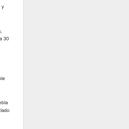
 y
,
a 30
ble
ebla
blado