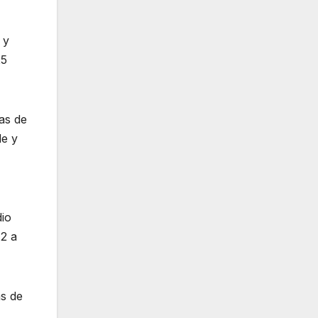
 y
25
as de
de y
dio
 2 a
as de