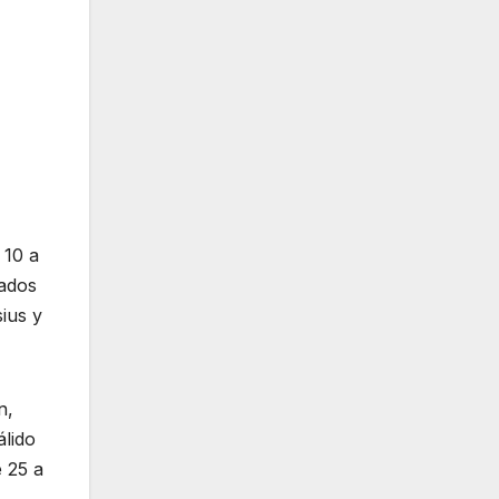
 10 a
rados
ius y
n,
álido
e 25 a