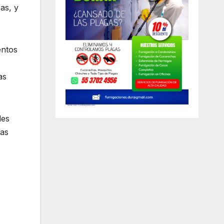
as, y
entos
as
des
ras