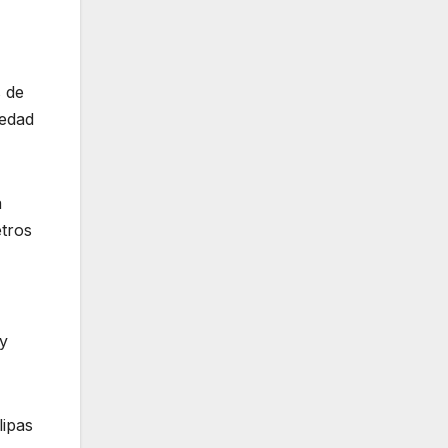
s de
 edad
a
etros
 y
lipas