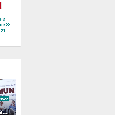
fue
 de
021
ENADO
a