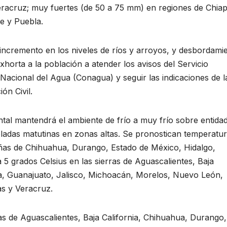
eracruz; muy fuertes (de 50 a 75 mm) en regiones de Chiap
e y Puebla.
, incremento en los niveles de ríos y arroyos, y desbordami
horta a la población a atender los avisos del Servicio
acional del Agua (Conagua) y seguir las indicaciones de l
ón Civil.
ontal mantendrá el ambiente de frío a muy frío sobre entida
eladas matutinas en zonas altas. Se pronostican temperatu
añas de Chihuahua, Durango, Estado de México, Hidalgo,
 5 grados Celsius en las sierras de Aguascalientes, Baja
la, Guanajuato, Jalisco, Michoacán, Morelos, Nuevo León,
as y Veracruz.
as de Aguascalientes, Baja California, Chihuahua, Durango,