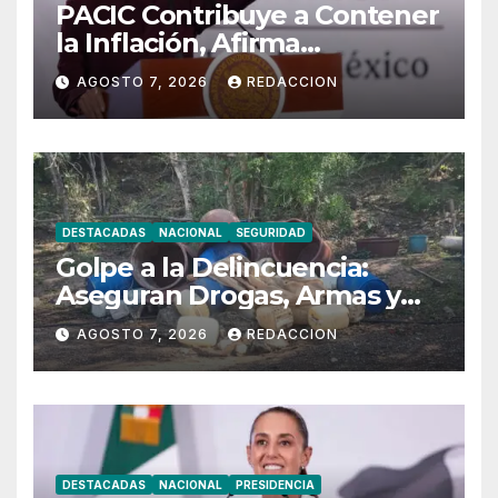
PACIC Contribuye a Contener
la Inflación, Afirma
Sheinbaum
AGOSTO 7, 2026
REDACCION
DESTACADAS
NACIONAL
SEGURIDAD
Golpe a la Delincuencia:
Aseguran Drogas, Armas y
Vehículos en 15 Estados
AGOSTO 7, 2026
REDACCION
DESTACADAS
NACIONAL
PRESIDENCIA