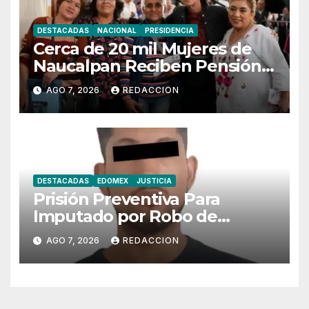
DESTACADAS
NACIONAL
PRESIDENCIA
Cerca de 20 mil Mujeres de
Naucalpan Reciben Pensión
Mujeres Bienestar
AGO 7, 2026
REDACCION
DESTACADAS
EDOMEX
JUSTICIA
Prisión Preventiva Para
Imputado por Robo de
Motoneta en Chimalhuacán
AGO 7, 2026
REDACCION