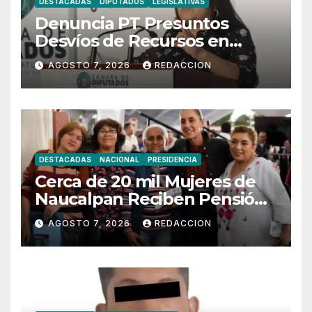
DESTACADAS
DIPUTADOS
LEGISLATIVAS
Denuncia PT Presuntos
Desvíos de Recursos en
Municipios de Oaxaca
AGOSTO 7, 2026
REDACCION
DESTACADAS
NACIONAL
PRESIDENCIA
Cerca de 20 mil Mujeres de
Naucalpan Reciben Pensión
Mujeres Bienestar
AGOSTO 7, 2026
REDACCION