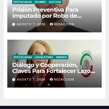
DESTACADAS
EDOMEX
JUSTICIA
Prisión Preventiva Para
Imputado por Robo de
Motoneta en Chimalhuacán
AGOSTO 7, 2026
REDACCION
DESTACADAS
LEGISLATIVAS
SENADO
Diálogo y Cooperación,
Claves Para Fortalecer Lazos
Entre México y Perú
AGOSTO 7, 2026
REDACCION